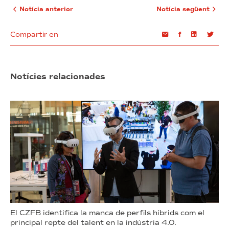
Notícia anterior
Notícia següent
Compartir en
Email
Facebook
Linkedin
Twi
Notícies relacionades
El CZFB identifica la manca de perfils híbrids com el
principal repte del talent en la indústria 4.0.