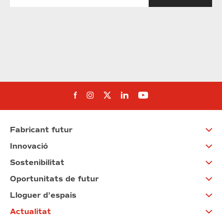
Segueix-nos al Facebook
Segueix-nos a Instagram
Segueix-nos a Twitter
Segueix-nos a Linked
Segueix-nos a Yo
Fabricant futur
Innovació
Sostenibilitat
Oportunitats de futur
Lloguer d’espais
Actualitat