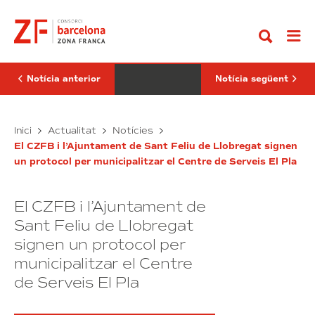
Anar
de
amplia
al
Barcelona
la
contingut
i
seva
el
presència
Consorci
global
de
amb
la
un
Notícia anterior
Notícia següent
Zona
nou
Franca
hub
signen
d’enginyeria
un
L’Ajuntament
i
ANYbotics
Inici
Actualitat
Notícies
protocol
IA
de
amplia
per
a
El CZFB i l’Ajuntament de Sant Feliu de Llobregat signen
Barcelona
la
desenvolupar
DFactory
un protocol per municipalitzar el Centre de Serveis El Pla
i
seva
la
Barcelona
nova
el
presència
torre
Consorci
global
pública
El CZFB i l’Ajuntament de
de
amb
a
la
un
Sant Feliu de Llobregat
Glòries
Zona
nou
signen un protocol per
Franca
hub
municipalitzar el Centre
signen
d’enginyeria
un
i
de Serveis El Pla
protocol
IA
per
a