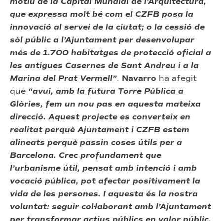
motiu de la Capital Mundial de l’Arquitectura,
que expressa molt bé com el CZFB posa la
innovació al servei de la ciutat; o la cessió de
sòl públic a l’Ajuntament per desenvolupar
més de 1.700 habitatges de protecció oficial a
les antigues Casernes de Sant Andreu i a la
Marina del Prat Vermell”
.
Navarro
ha afegit
que
“avui, amb la futura Torre Pública a
Glòries, fem un nou pas en aquesta mateixa
direcció. Aquest projecte es converteix en
realitat perquè Ajuntament i CZFB estem
alineats perquè passin coses útils per a
Barcelona. Crec profundament que
l’urbanisme útil, pensat amb intenció i amb
vocació pública, pot afectar positivament la
vida de les persones. I aquesta és la nostra
voluntat: seguir col·laborant amb l’Ajuntament
per transformar actius públics en valor públic,