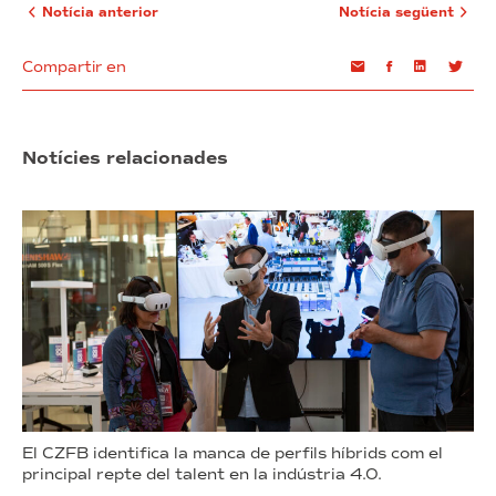
Notícia anterior
Notícia següent
Compartir en
Email
Facebook
Linkedin
Twi
Notícies relacionades
El CZFB identifica la manca de perfils híbrids com el
principal repte del talent en la indústria 4.0.