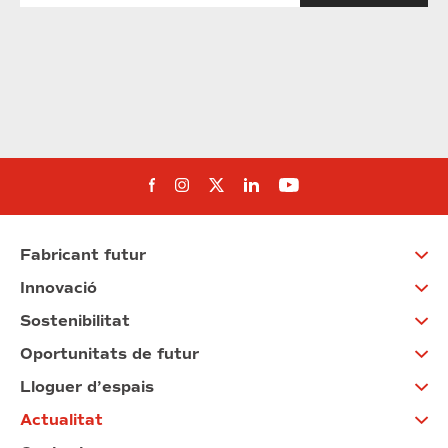
Segueix-nos al Facebook
Segueix-nos a Instagram
Segueix-nos a Twitter
Segueix-nos a Linked
Segueix-nos a Yo
Fabricant futur
Innovació
Sostenibilitat
Oportunitats de futur
Lloguer d’espais
Actualitat