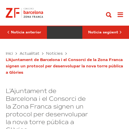
Anar
SIL
CZFB
al
tanca
i
contingut
una
l’Ajuntament
edició
de
d’èxit
Sant
i
Feliu
es
de
Notícia anterior
Notícia següent
transformarà
Llobregat
en
signen
el
un
Saló
El
protocol
El
Inici
Actualitat
Notícies
de
per
SIL
CZFB
la
municipalitzar
L’Ajuntament de Barcelona i el Consorci de la Zona Franca
tanca
i
Innovació
el
signen un protocol per desenvolupar la nova torre pública
una
l’Ajuntament
Logística
Centre
a Glòries
edició
de
de
Serveis
d’èxit
Sant
El
i
Feliu
Pla
L’Ajuntament de
es
de
transformarà
Llobregat
Barcelona i el Consorci de
en
signen
la Zona Franca signen un
el
un
protocol per desenvolupar
Saló
protocol
de
per
la nova torre pública a
la
municipalitzar