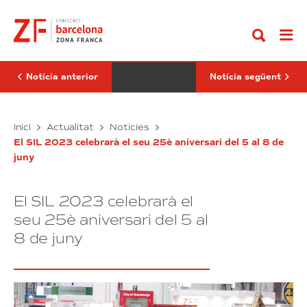
Anar
DFactory
Real
al
Barcelona
Estate
contingut
rep
es
la
converteix
presidenta
en
de
l’esdeveniment
la
de
Notícia anterior
Notícia següent
Cambra
referència
de
del
Comerç
sector
de
El
BNEW
Inici
Actualitat
Notícies
Barcelona
DFactory
Real
El SIL 2023 celebrarà el seu 25è aniversari del 5 al 8 de
Barcelona
Estate
juny
rep
es
la
converteix
presidenta
en
El SIL 2023 celebrarà el
de
l’esdeveniment
la
de
seu 25è aniversari del 5 al
Cambra
referència
8 de juny
de
del
Comerç
sector
de
Barcelona